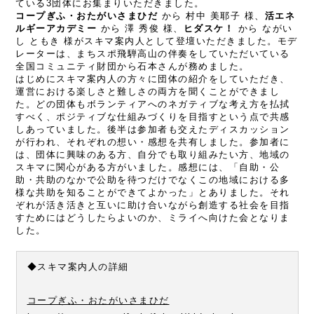
ている3団体にお集まりいただきました。
コープぎふ・おたがいさまひだ
から 村中 美耶子 様、
活エネ
ルギーアカデミー
から 澤 秀俊 様、
ヒダスケ！
から ながい
し ともき 様がスキマ案内人として登壇いただきました。モデ
レーターは、まちスポ飛騨高山の伴奏をしていただいている
全国コミュニティ財団から石本さんが務めました。
はじめにスキマ案内人の方々に団体の紹介をしていただき、
運営における楽しさと難しさの両方を聞くことができまし
た。どの団体もボランティアへのネガティブな考え方を払拭
すべく、ポジティブな仕組みづくりを目指すという点で共感
しあっていました。後半は参加者も交えたディスカッション
が行われ、それぞれの想い・感想を共有しました。参加者に
は、団体に興味のある方、自分でも取り組みたい方、地域の
スキマに関心がある方がいました。感想には、「自助・公
助・共助のなかで公助を待つだけでなくこの地域における多
様な共助を知ることができてよかった」とありました。それ
ぞれが活き活きと互いに助け合いながら創造する社会を目指
すためにはどうしたらよいのか、ミライへ向けた会となりま
した。
◆スキマ案内人の詳細
コープぎふ・おたがいさまひだ