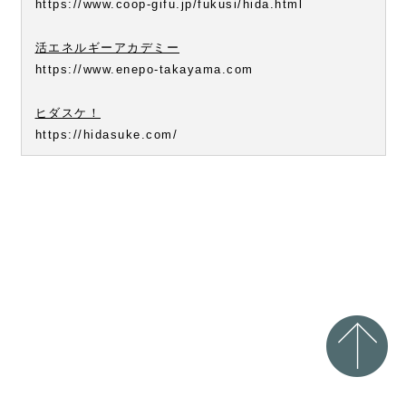
https://www.coop-gifu.jp/fukusi/hida.html
活エネルギーアカデミー
https://www.enepo-takayama.com
ヒダスケ！
https://hidasuke.com/