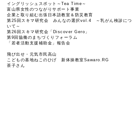
イングリッシュスポット～Tea Time～
富山県女性のつながりサポート事業
企業と取り組む出張日本語教室＆防災教育
第25回スキマ研究会 みんなの選択vol.4 ～乳がん検診につ
いて～
第26回スキマ研究会「Discover Gero」
第9回協働のまちづくりフォーラム
「若者活動支援補助金」報告会
飛び出せ・元気市民高山
こどもの基地ねこのひげ
新体操教室Sawaro.RG
茶子さん