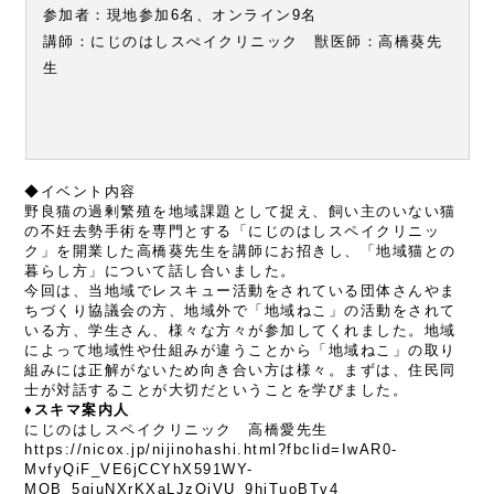
参加者：現地参加6名、オンライン9名
講師：にじのはしスぺイクリニック 獣医師：高橋葵先
生
◆イベント内容
野良猫の過剰繁殖を地域課題として捉え、飼い主のいない猫
の不妊去勢手術を専門とする「にじのはしスペイクリニッ
ク」を開業した高橋葵先生を講師にお招きし、「地域猫との
暮らし方」について話し合いました。
今回は、当地域でレスキュー活動をされている団体さんやま
ちづくり協議会の方、地域外で「地域ねこ」の活動をされて
いる方、学生さん、様々な方々が参加してくれました。地域
によって地域性や仕組みが違うことから「地域ねこ」の取り
組みには正解がないため向き合い方は様々。まずは、住民同
士が対話することが大切だということを学びました。
♦スキマ案内人
にじのはしスペイクリニック 高橋愛先生
https://nicox.jp/nijinohashi.html?fbclid=IwAR0-
MvfyQiF_VE6jCCYhX591WY-
MOB_5giuNXrKXaLJzOjVU_9hiTuoBTv4